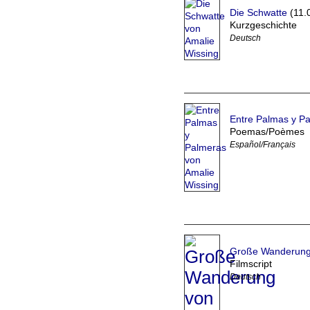
Die Schwatte
(11.
Kurzgeschichte
Deutsch
Entre Palmas y P
Poemas/Poèmes
Español/Français
Große Wanderun
Filmscript
Deutsch