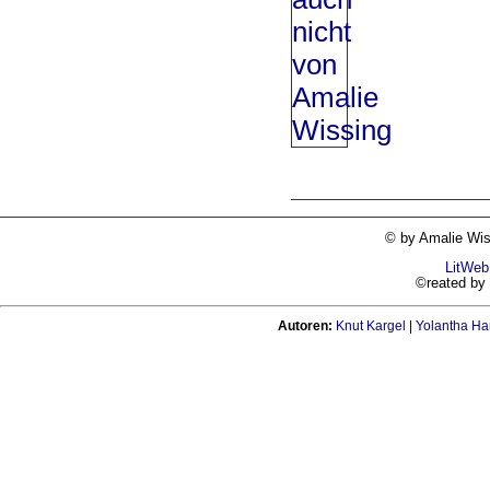
© by Amalie Wis
LitWeb
©reated b
Autoren:
Knut Kargel
|
Yolantha Ha