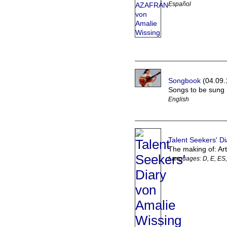
Español
Songbook
(04.09.
Songs to be sung
English
Talent Seekers' Di
The making of: Art
Languages: D, E, ES, 